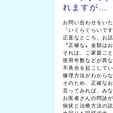
れますが…
お問い合わせをい
「いくらぐらいで
正直なところ、お
〝正確な〟金額は
それは、ご家庭ご
使用年数などが異
不具合を起こして
修理方法がわから
そのため、正確な
言ってみれば、み
お医者さんの問診
病状と治療方法の