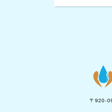
〒920-