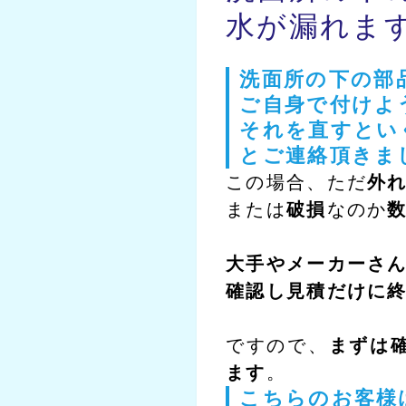
水が漏れま
洗面所の下の部
ご自身で付けよ
それを直すと
とご連絡頂きま
この場合、ただ
外
または
破損
なのか
大手やメーカーさ
確認し見積だけに
ですので、
まずは
ます
。
こちらのお客様