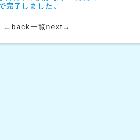
円で完了しました。
←back
一覧
next→