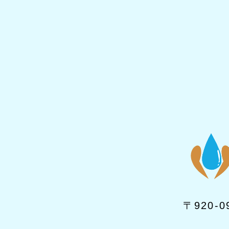
〒920-