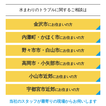
水まわりのトラブルに
関するご相談は
金沢市
に
お住まいの方
内灘町・かほく市
に
お住まいの方
野々市市・白山市
に
お住まいの方
高岡市・小矢部市
に
お住まいの方
小山市近郊
に
お住まいの方
宇都宮市近郊
に
お住まいの方
当社のスタッフが
最寄りの現場から
お伺いします